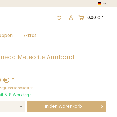
Wide A
0,00 € *
nuppen
Extras
meda Meteorite Armband
 € *
zzgl. Versandkosten
eit 5-8 Werktage
In den
Warenkorb